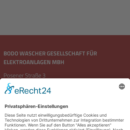
BODO WASCHER GESELLSCHAFT FÜR
ELEKTROANLAGEN MBH
Posener Straße 3
23554 Lübeck
0451 40808 - 0
0451 40808 - 49
info@wascher.de