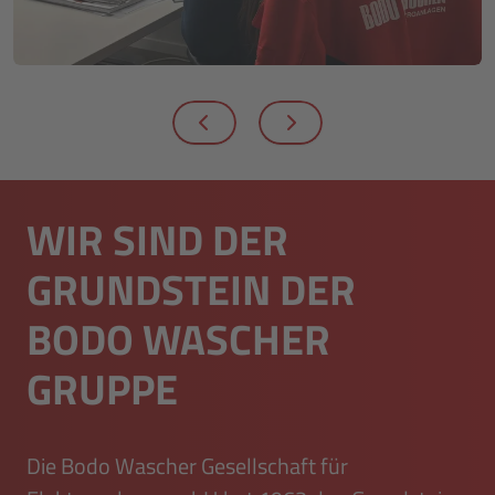
WIR SIND DER
GRUNDSTEIN DER
BODO WASCHER
GRUPPE
Die Bodo Wascher Gesellschaft für