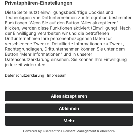
BODO WASCHER GESELLSCHAFT FÜR
ELEKTROANLAGEN MBH
Posener Straße 3
23554 Lübeck
0451 40808 - 0
0451 40808 - 49
info@wascher.de
RECHTLICHES
Impressum
Datenschutz