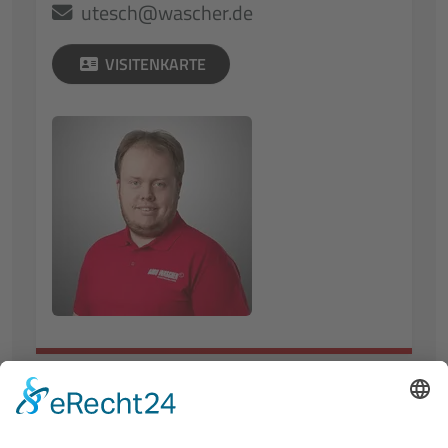
utesch@wascher.de
VISITENKARTE