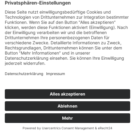
BODO WASCHER GESELLSCHAFT FÜR
ELEKTROANLAGEN MBH
Posener Straße 3
23554 Lübeck
0451 40808 - 0
0451 40808 - 49
info@wascher.de
RECHTLICHES
Impressum
Datenschutz