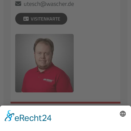
utesch@wascher.de
VISITENKARTE